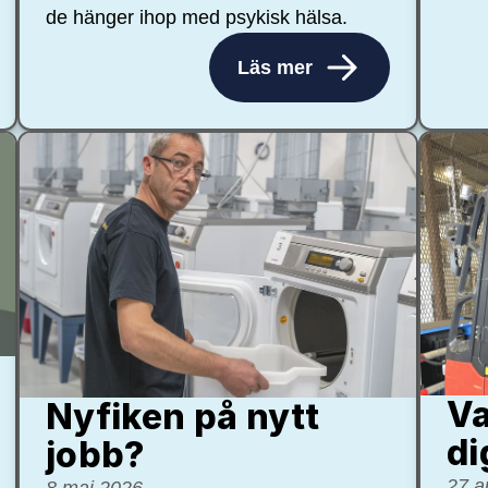
de hänger ihop med psykisk hälsa.
Läs mer
Va
Nyfiken på nytt
di
jobb?
27 a
8 maj 2026