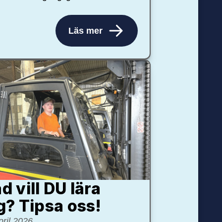
Läs mer
d vill DU lära
g? Tipsa oss!
pril 2026