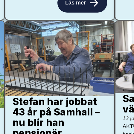
Läs mer
Sa
Stefan har jobbat
vä
43 år på Samhall –
12 j
nu blir han
AKTU
pensionär