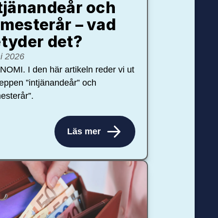
tjänandeår och
mesterår – vad
tyder det?
ni 2026
OMI. I den här artikeln reder vi ut
eppen ”intjänandeår” och
esterår”.
Läs mer