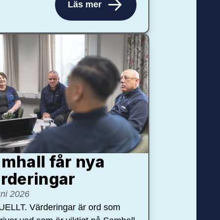
Läs mer
mhall får nya
rdering­ar
uni 2026
ELLT. Värderingar är ord som