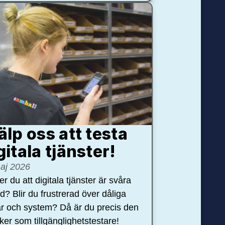
älp oss att testa
gitala tjänster!
aj 2026
r du att digitala tjänster är svåra
nd? Blir du frustrerad över dåliga
r och system? Då är du precis den
öker som tillgänglighetstestare!