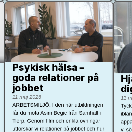
Psykisk hälsa –
goda relationer på
Hj
jobbet
di
11 maj 2026
11 m
ARBETSMILJÖ. I den här utbildningen
Tycke
får du möta Asim Begic från Samhall i
ibla
Tierp. Genom film och enkla övningar
appa
utforskar vi relationer på jobbet och hur
vi s