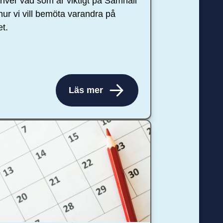
river vad som är viktigt på Samhall
hur vi vill bemöta varandra på
et.
Läs mer