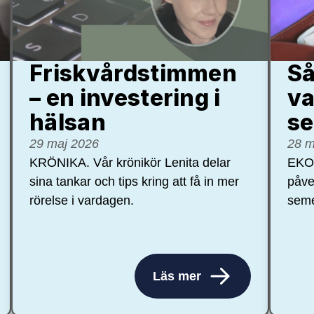
Friskvårdstimmen
Så
– en investering i
va
hälsan
se
29 maj 2026
28 m
KRÖNIKA. Vår krönikör Lenita delar
EKON
sina tankar och tips kring att få in mer
påve
rörelse i vardagen.
seme
Läs mer