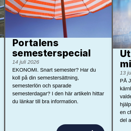
Portalens
semester­special
Ut
mi
14 juli 2026
EKONOMI. Snart semester? Har du
13 j
koll på din semestersättning,
PÅ J
semesterlön och sparade
kärn
semesterdagar? I den här artikeln hittar
vald
du länkar till bra information.
hjäl
en c
del a