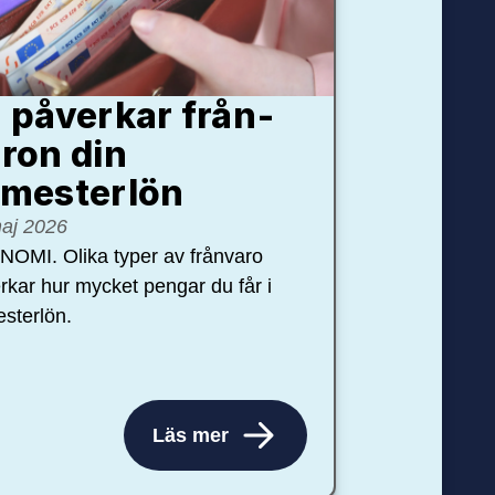
 påverkar från­
ron din
mester­lön
aj 2026
OMI. Olika typer av frånvaro
rkar hur mycket pengar du får i
sterlön.
Läs mer